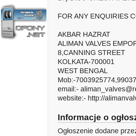
FOR ANY ENQUIRIES C
AKBAR HAZRAT
ALIMAN VALVES EMPO
8,CANNING STREET
KOLKATA-700001
WEST BENGAL
Mob:-7003925774,9903
email:- aliman_valves@r
website:- http://alimanva
Informacje o ogło
Ogłoszenie dodane prze