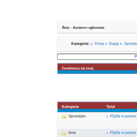
Buty - darmowe ogłoszenia
Kategorie:
Firmy
Kupię
Sprzed
P
Zareklamuj się tutaj
Kategoria
Tytuł
Sprzedam
Půjčte si peníze 
Inne
Půjčte si peníze