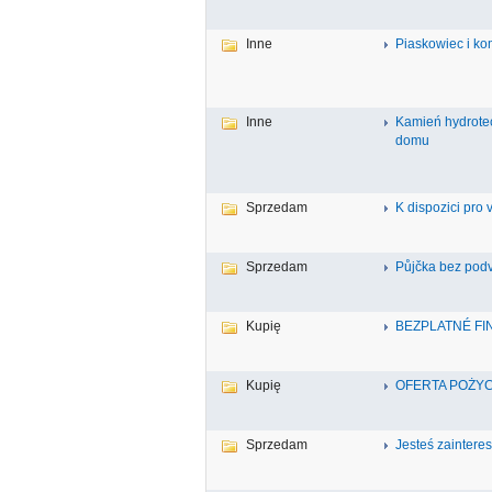
Inne
Piaskowiec i ko
Inne
Kamień hydrotec
domu
Sprzedam
K dispozici pro
Sprzedam
Půjčka bez pod
Kupię
BEZPLATNÉ F
Kupię
OFERTA POŻY
Sprzedam
Jesteś zainter